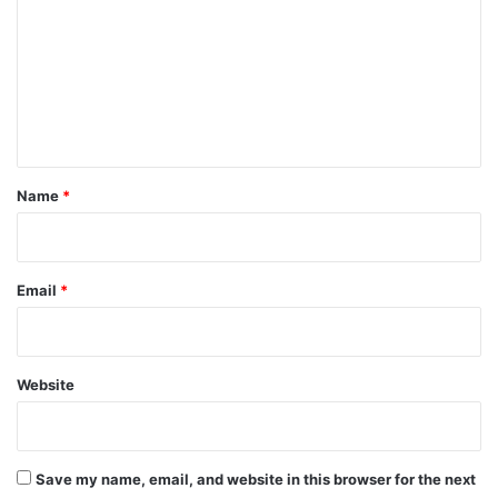
m
m
e
n
t
*
Name
*
Email
*
Website
Save my name, email, and website in this browser for the next