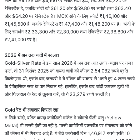
सोने को $4,135 और $4,100 पर सपेार्ट तथा $4,194 और $4,220 पर
रेजिस्टेंस है, जबकि चांदी को $61.20 और $59.80 पर सपोर्ट तथा $63.40
और $64.20 पर रेजिस्टेंस है। MCX सोने के लिए सपेार्ट ₹1,46,100 और
₹1,45,500 है, जबकि रेजिस्टेंस ₹1,47,400 और ₹1,48,200 पर है। चांदी के
लिए समर्थन ₹2,33,300 और ₹2,30,000 तथा रेजिस्टेंस ₹2,38,800 और
₹2,41,000 पर है।
2026 में अब तक चांदी में बदलाव
Gold-Silver Rate में इस साल 2026 में अब तक आए उतार-चढ़ाव पर नजर
डालें, तो 31 दिसंबर 2025 को वायदा चांदी की कीमत 2,54,082 रुपये प्रति
किलोग्राम थी, इसके बाद जनवरी में ये रॉकेट की रफ्तार से भागते हुए 4 लाख रुपये
के ऐतिहासिक स्तर के पार निकल गई. हालांकि, इसके बाद चांदी जमकर टूटी भी
और फिलहाल के रेट से तुलना करें, तो ये 23,279 रुपये सस्ती है।
Gold रेट भी लगातार फिसल रहा
न सिर्फ चांदी, बल्कि वायदा कमोडिटी मार्केट में कीमती पीली धातु (Yellow
Metal) भी सस्ती होती जा रही है. मल्टी कमोडिटी एक्सचेंज पर मंगलवार को सोने
की कीमत में भी गिरावट आई है. ये बीते कारोबारी दिन 1,46,917 रुपये प्रति 10