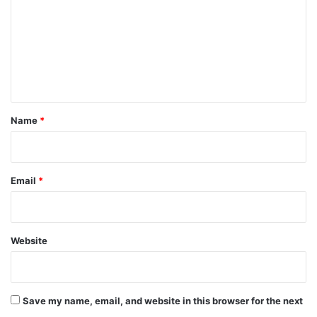
m
m
e
n
t
*
Name
*
Email
*
Website
Save my name, email, and website in this browser for the next