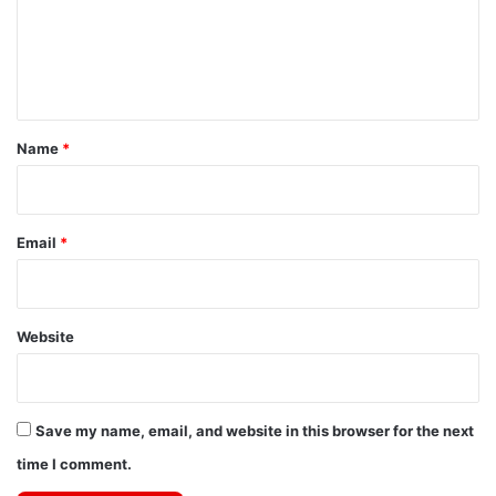
m
e
n
t
*
Name
*
Email
*
Website
Save my name, email, and website in this browser for the next
time I comment.