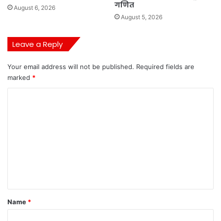
गणित
August 6, 2026
August 5, 2026
Leave a Reply
Your email address will not be published.
Required fields are
marked
*
C
o
m
m
e
n
t
*
Name
*