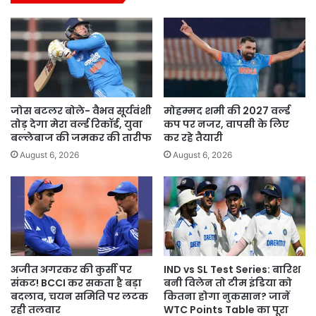
जोस बटलर बोले- वैभव सूर्यवंशी
मोहम्मद शमी की 2027 वर्ल्ड
तोड़ देगा मेरा वर्ल्ड रिकॉर्ड, युवा
कप पर नजर, वापसी के लिए
बल्लेबाज की जमकर की तारीफ
कर रहे तैयारी
August 6, 2026
August 6, 2026
अजीत अगरकर की कुर्सी पर
IND vs SL Test Series: बारिश
संकट! BCCI कर सकता है बड़ा
बनी विलेन तो टीम इंडिया को
बदलाव, चयन समिति पर लटक
कितना होगा नुकसान? जानें
रही तलवार
WTC Points Table का पूरा