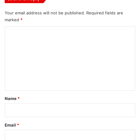
Your email address will not be published.
Required fields are
marked
*
C
o
m
m
e
n
t
*
Name
*
Email
*