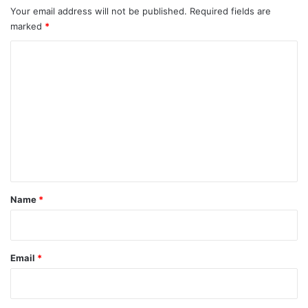
Your email address will not be published.
Required fields are
marked
*
C
o
m
m
e
n
t
*
Name
*
Email
*