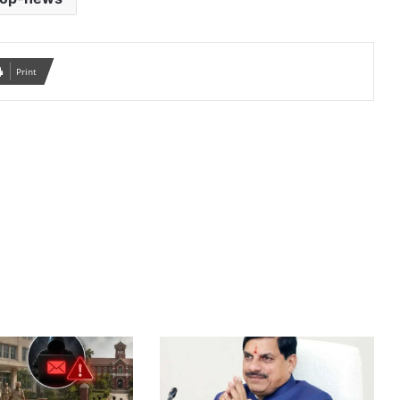
Print