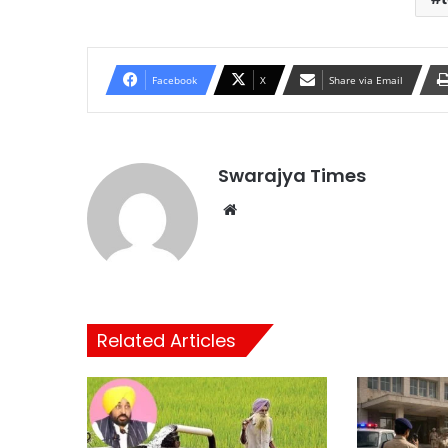
Facebook
X
Share via Email
Swarajya Times
Website
Related Articles