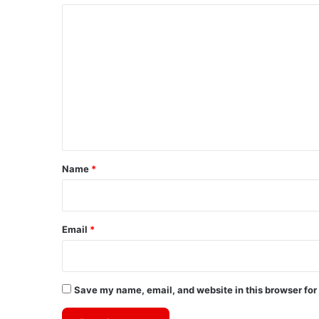
C
o
m
m
e
n
t
*
Name
*
Email
*
Save my name, email, and website in this browser for