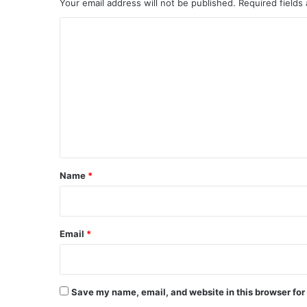
Your email address will not be published.
Required fields
C
o
m
m
e
n
t
*
Name
*
Email
*
Save my name, email, and website in this browser for