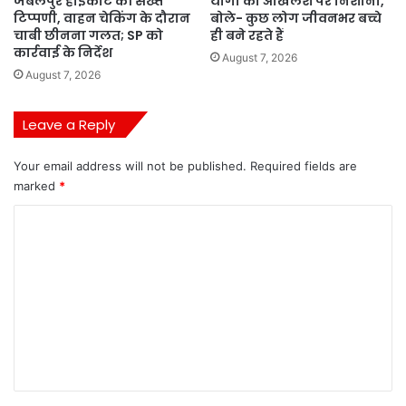
जबलपुर हाईकोर्ट की सख्त
योगी का अखिलेश पर निशाना,
टिप्पणी, वाहन चेकिंग के दौरान
बोले- कुछ लोग जीवनभर बच्चे
चाबी छीनना गलत; SP को
ही बने रहते हैं
कार्रवाई के निर्देश
August 7, 2026
August 7, 2026
Leave a Reply
Your email address will not be published.
Required fields are
marked
*
C
o
m
m
e
n
t