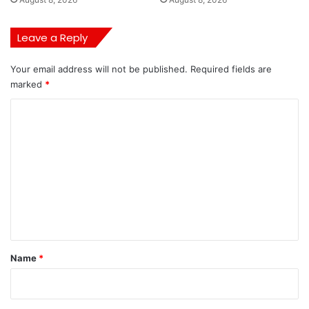
Leave a Reply
Your email address will not be published.
Required fields are
marked
*
C
o
m
m
e
n
t
*
Name
*