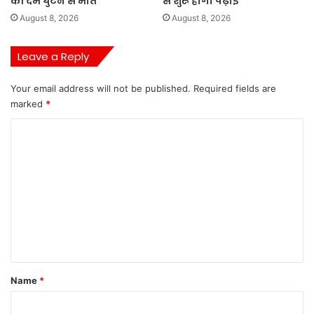
की दम घुटने से मौत
से शुरू होगी पढ़ाई
August 8, 2026
August 8, 2026
Leave a Reply
Your email address will not be published.
Required fields are
marked
*
C
o
m
m
e
n
t
*
Name
*