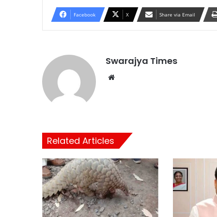
Facebook
X
Share via Email
Swarajya Times
Website
Related Articles