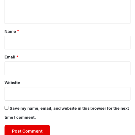
e
n
t
*
Name
*
Email
*
Website
Save my name, email, and website in this browser for the next
time I comment.