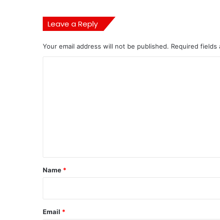
Leave a Reply
Your email address will not be published.
Required fields
C
o
m
m
e
n
t
*
Name
*
Email
*