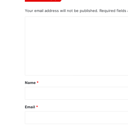
Your email address will not be published.
Required fields
C
o
m
m
e
n
t
*
Name
*
Email
*