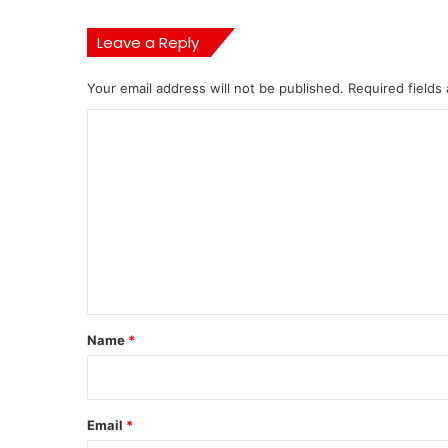
Leave a Reply
Your email address will not be published.
Required fields
C
o
m
m
e
n
t
*
Name
*
Email
*