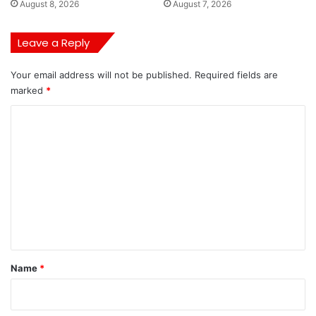
August 8, 2026
August 7, 2026
Leave a Reply
Your email address will not be published.
Required fields are
marked
*
C
o
m
m
e
n
t
*
Name
*