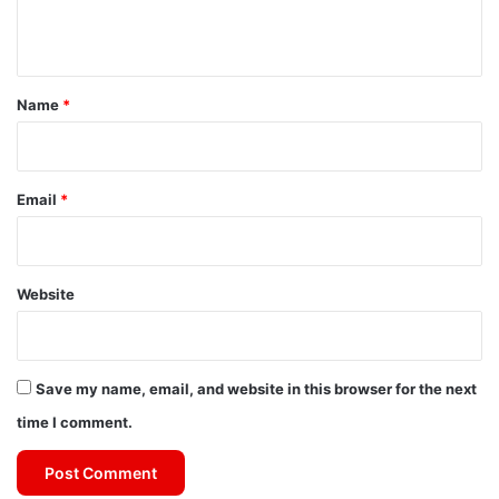
n
t
*
Name
*
Email
*
Website
Save my name, email, and website in this browser for the next
time I comment.