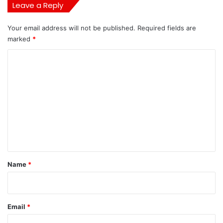
Leave a Reply
Your email address will not be published.
Required fields are
marked
*
C
o
m
m
e
n
t
*
Name
*
Email
*