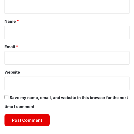
n
t
*
Name
*
Email
*
Website
Save my name, email, and website in this browser for the next
time I comment.