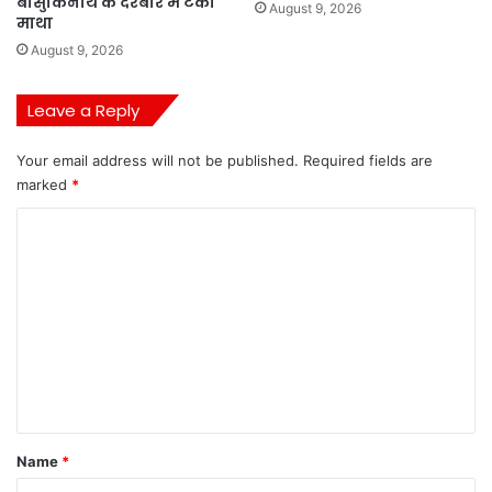
बासुकिनाथ के दरबार में टेका
August 9, 2026
माथा
August 9, 2026
Leave a Reply
Your email address will not be published.
Required fields are
marked
*
C
o
m
m
e
n
t
*
Name
*