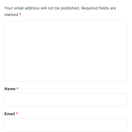
Your email address will not be published.
Required fields are
marked
*
C
o
m
m
e
n
t
*
Name
*
Email
*