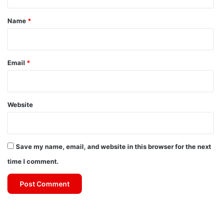
t
*
Name
*
Email
*
Website
Save my name, email, and website in this browser for the next
time I comment.