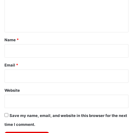
m
e
n
t
*
Name
*
Email
*
Website
Save my name, email, and website in this browser for the next
time I comment.