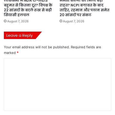
लोकसभा में NDA दो-तिहाई
ममता बनर्जी को मिली बड़ी
बहुमत से कितना दूर? विपक्ष के
राहत? NCPI बगावत के बाद
22 सांसदों के बदले रुख से बढ़ी
ताहिर, रहमान और पठान समेत
सियासी हलचल
20 सांसदों पर संकट
August 7, 2026
August 7, 2026
Leave a Reply
Your email address will not be published.
Required fields are
marked
*
C
o
m
m
e
n
t