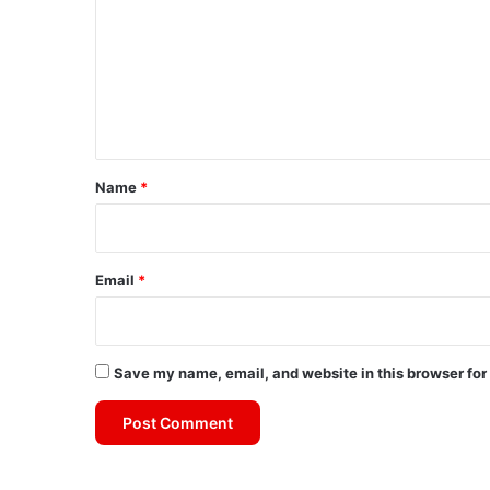
m
m
e
n
t
*
Name
*
Email
*
Save my name, email, and website in this browser for