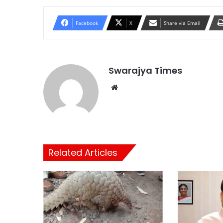
Facebook
X
Share via Email
Swarajya Times
Website
Related Articles