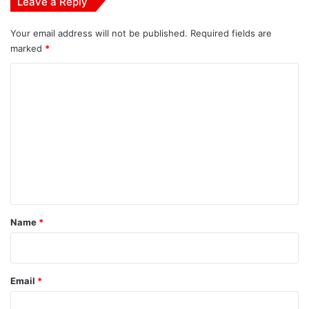
Leave a Reply
Your email address will not be published.
Required fields are
marked
*
C
o
m
m
e
n
t
*
Name
*
Email
*