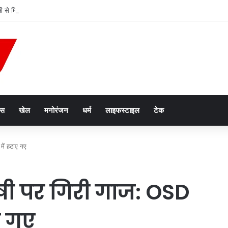
पानी से मिलेगी राहत, ₹1214 करोड़ की सीवरेज परियोजना को मिली रफ्तार
ेस
खेल
मनोरंजन
धर्म
लाइफस्टाइल
टेक
ें हटाए गए
षी पर गिरी गाज: OSD
ाए गए