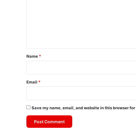
m
m
e
n
t
*
Name
*
Email
*
Save my name, email, and website in this browser for