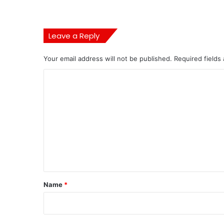
Leave a Reply
Your email address will not be published.
Required fields
C
o
m
m
e
n
t
*
Name
*