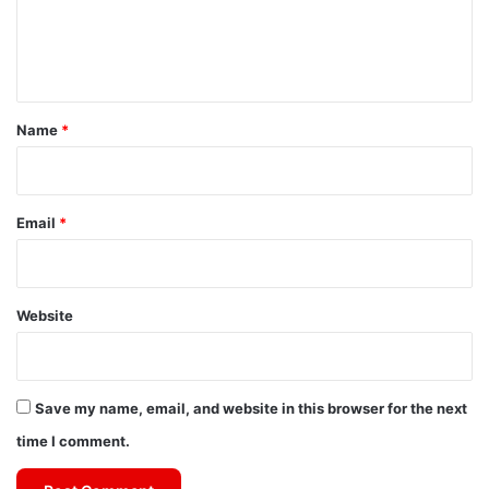
e
n
t
*
Name
*
Email
*
Website
Save my name, email, and website in this browser for the next
time I comment.