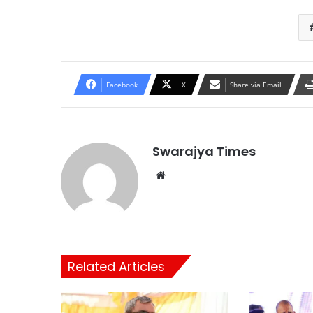
Facebook
X
Share via Email
Swarajya Times
Website
Related Articles