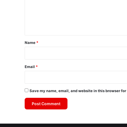
m
e
n
t
*
Name
*
Email
*
Save my name, email, and website in this browser for