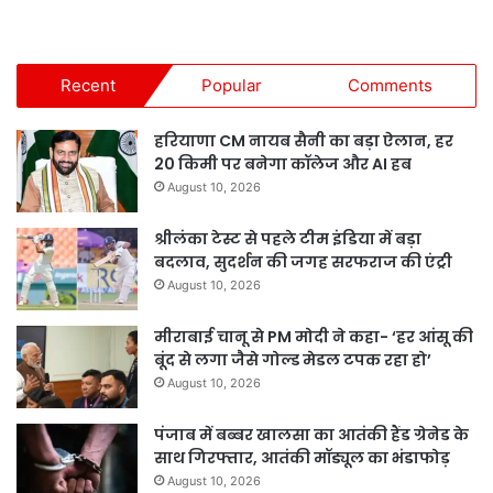
Recent
Popular
Comments
हरियाणा CM नायब सैनी का बड़ा ऐलान, हर
20 किमी पर बनेगा कॉलेज और AI हब
August 10, 2026
श्रीलंका टेस्ट से पहले टीम इंडिया में बड़ा
बदलाव, सुदर्शन की जगह सरफराज की एंट्री
August 10, 2026
मीराबाई चानू से PM मोदी ने कहा- ‘हर आंसू की
बूंद से लगा जैसे गोल्ड मेडल टपक रहा हो’
August 10, 2026
पंजाब में बब्बर खालसा का आतंकी हैंड ग्रेनेड के
साथ गिरफ्तार, आतंकी मॉड्यूल का भंडाफोड़
August 10, 2026