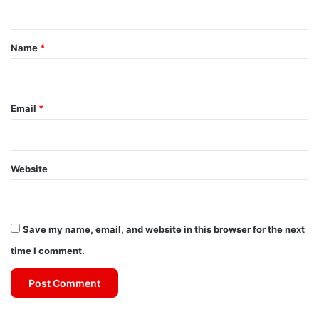
n
t
*
Name
*
Email
*
Website
Save my name, email, and website in this browser for the next
time I comment.