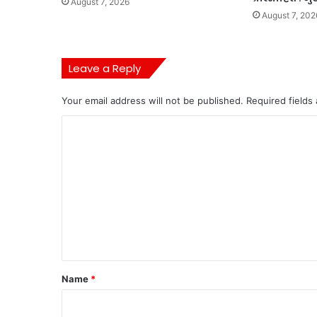
August 7, 2026
August 7, 202
Leave a Reply
Your email address will not be published.
Required fields
C
o
m
m
e
n
t
*
Name
*