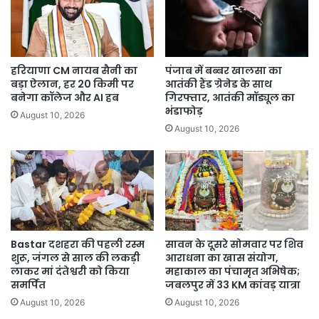
हरियाणा CM नायब सैनी का
पंजाब में बब्बर खालसा का
बड़ा ऐलान, हर 20 किमी पर
आतंकी हैंड ग्रेनेड के साथ
बनेगा कॉलेज और AI हब
गिरफ्तार, आतंकी मॉड्यूल का
भंडाफोड़
August 10, 2026
August 10, 2026
Bastar दशहरा की पहली रस्म
सावन के दूसरे सोमवार पर शिव
शुरू, जंगल से साल की लकड़ी
आराधना का खास संयोग,
लाकर मां दंतेश्वरी को किया
महाकाल का पंचामृत अभिषेक;
समर्पित
जबलपुर में 33 KM कांवड़ यात्रा
August 10, 2026
August 10, 2026