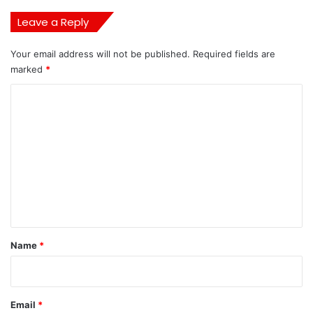
Leave a Reply
Your email address will not be published.
Required fields are
marked
*
C
o
m
m
e
n
t
*
Name
*
Email
*