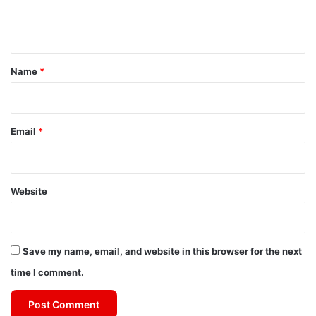
e
n
t
*
Name
*
Email
*
Website
Save my name, email, and website in this browser for the next
time I comment.