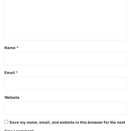
m
m
e
n
t
*
Name
*
Email
*
Website
Save my name, email, and website in this browser for the next