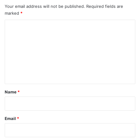
Your email address will not be published.
Required fields are
marked
*
C
o
m
m
e
n
t
*
Name
*
Email
*