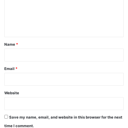
m
e
n
t
*
Name
*
Email
*
Website
Save my name, email, and website in this browser for the next
time I comment.