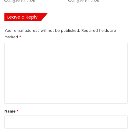
August 10, 2026
August 10, 2026
Leave a Reply
Your email address will not be published.
Required fields are
marked
*
C
o
m
m
e
n
t
*
Name
*