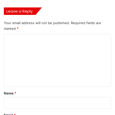
Leave a Reply
Your email address will not be published.
Required fields are
marked
*
C
o
m
m
e
n
t
*
Name
*