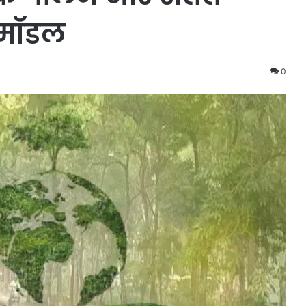
 मॉडल
0