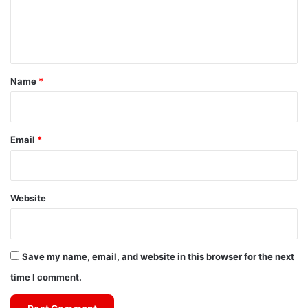
e
n
t
*
Name
*
Email
*
Website
Save my name, email, and website in this browser for the next
time I comment.