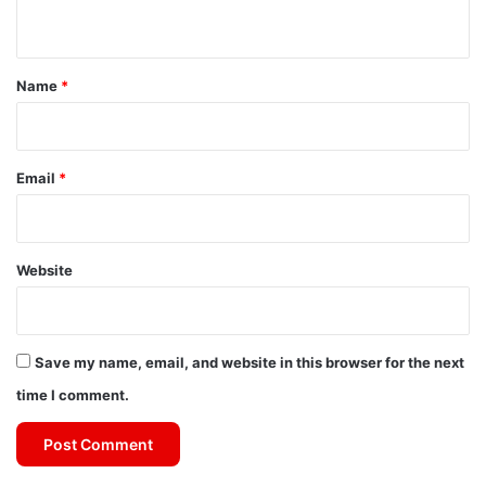
n
t
*
Name
*
Email
*
Website
Save my name, email, and website in this browser for the next
time I comment.