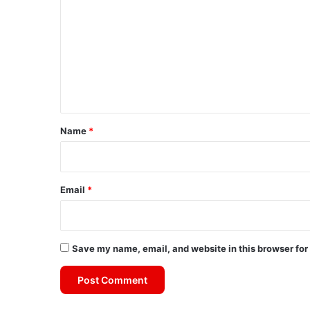
o
m
m
e
n
t
*
Name
*
Email
*
Save my name, email, and website in this browser for