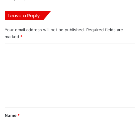
Leave a Reply
Your email address will not be published.
Required fields are
marked
*
C
o
m
m
e
n
t
*
Name
*