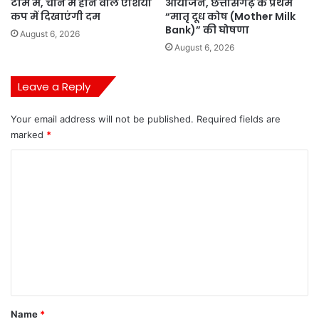
टीम में, चीन में होने वाले एशिया
आयोजन, छत्तीसगढ़ के प्रथम
कप में दिखाएंगी दम
“मातृ दूध कोष (Mother Milk
Bank)” की घोषणा
August 6, 2026
August 6, 2026
Leave a Reply
Your email address will not be published.
Required fields are
marked
*
C
o
m
m
e
n
t
*
Name
*