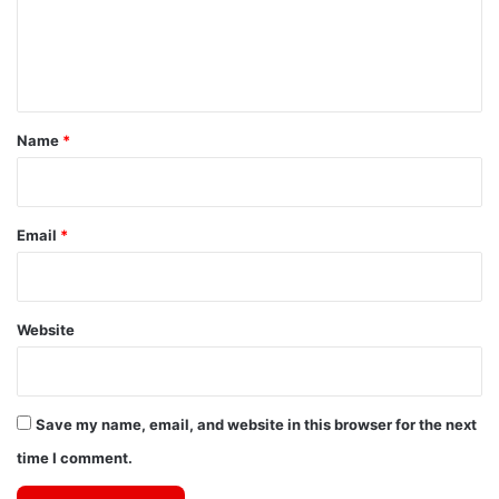
m
e
n
t
*
Name
*
Email
*
Website
Save my name, email, and website in this browser for the next
time I comment.