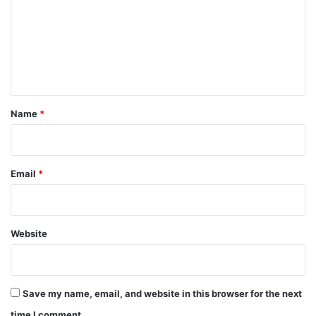
m
m
e
n
t
*
Name
*
Email
*
Website
Save my name, email, and website in this browser for the next
time I comment.